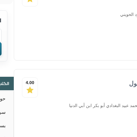
 الحويني
ا
الكتب
ول
4.00
حوا
د عبيد البغدادي أبو بكر ابن أبي الدنيا
سر 
بسا