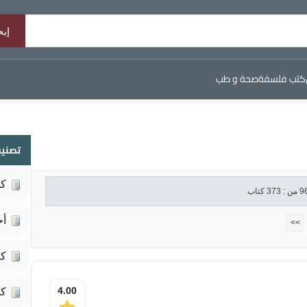
كتب فلسفة
صحة و طب
تصنيف
كي
أح
>>
كت
4.00
كت