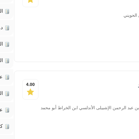
ال
الحويني
دو
ال
ال
عل
4.00
ال
ن عبد الرحمن الإشبيلى الأندلسي ابن الخراط أبو محمد
عل
كت