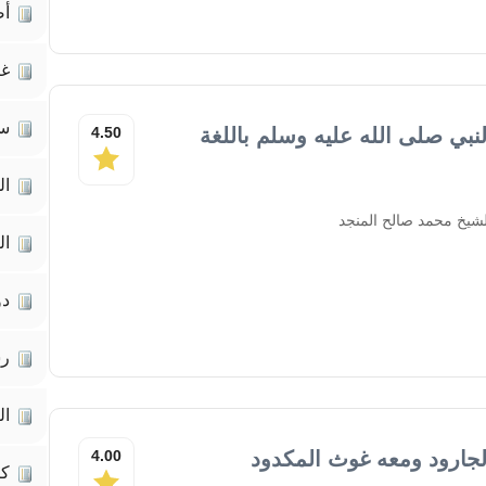
أص
غي
سي
نبي صلى الله عليه وسلم باللغة
4.50
ال
شيخ محمد صالح المنجد
ال
دو
رس
ال
الجارود ومعه غوث المكدود
4.00
كت