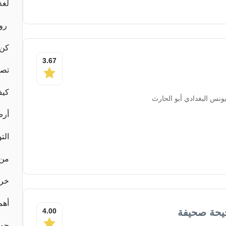
لغة
روا
كن 
3.67
تصر
كيف
نس البغدادي أبو الحارث
أرض
الت
من 
خرو
أهم 50 كتاب في ع
يحة صحيفة
4.00
حو