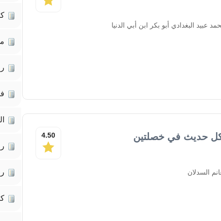
كت
د عبيد البغدادي أبو بكر ابن أبي الدنيا
مق
رو
فل
ال
 كل حديث في خصلتين
4.50
رو
رو
نم السدلان
كت