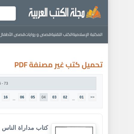
المكتبة الإسلامية
الكتب التقنية
قصص و روايات
قصص الأطفال
تحميل كتب غير مصنفة PDF
73 - 96 من : 373 كتاب
16
06
05
04
03
02
01
<<
...
...
كتاب مداراة الناس