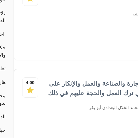
دلا
به
الص
احب
حكا
وال
تعل
هار
ارة والصناعة والعمل والإنكار على
4.00
 ترك العمل والحجة عليهم في ذلك
محا
يدو
د الخلال البغدادي أبو بكر
الد
حيل