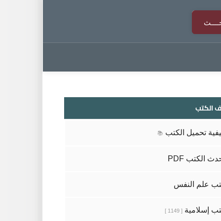
 الكتب
فية تحميل الكتب
📚
دث الكتب PDF
ب علم النفس
ب إسلامية
[ 1149 ]