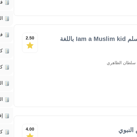
فك
ال
فك
كتاب أنا الطفل المسلم Iam a Muslim kid باللغة
2.50
كم
 سلطان الظاهري
كت
ال
ال
إق
النبوي
4.00
ك