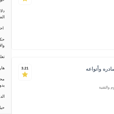
دلا
الص
احب
حكا
وال
تعل
هار
ادره وأنواعه
3.21
محا
يدو
 والتقنية
الد
حيل