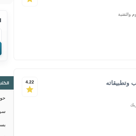
 والتقنية
ا
الكتب
ب وتطبيقاته
4.22
حوا
ريك
سر 
بسا