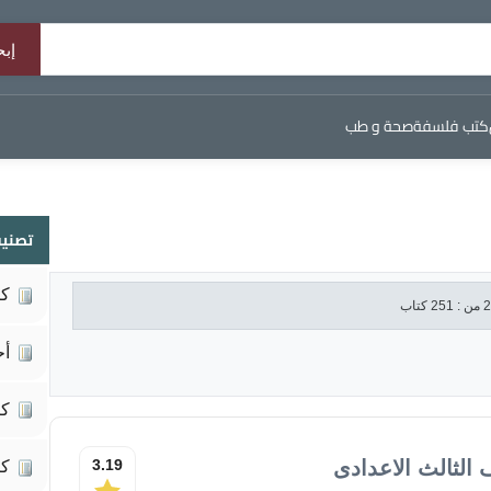
كتب فلسفة
صحة و طب
تصنيف
كي
أح
كت
 الثالث الاعدادى
3.19
كت