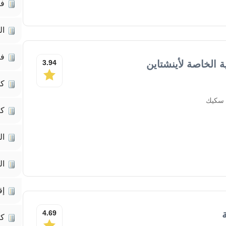
فك
ال
فك
ة الخاصة لأينشتاين
3.94
كم
 سكيك
كت
ال
ال
إق
4.69
ك