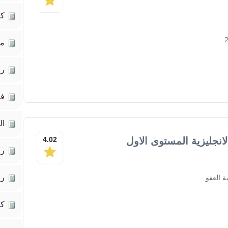
كت
مق
رو
فل
ال
لانجليزية المستوى الاول
4.02
رو
رو
 العفو
كت