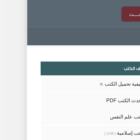
 الكتب
فية تحميل الكتب
📚
دث الكتب PDF
ب علم النفس
ب إسلامية
[ 1149 ]