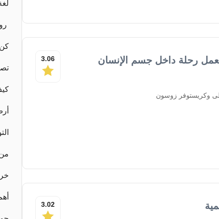
لغة
روا
كن 
مل رحلة داخل جسم الإنسان
3.06
تصر
كيف
لى وكريستوفر زوسون
أرض
الت
من 
خرو
أهم 50 كتاب في ع
ية
3.02
حو