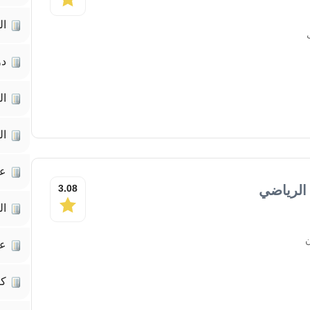
ال
دو
ال
ال
عل
 الرياضي
3.08
ال
ن
عل
كت