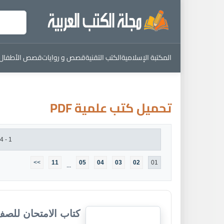
المكتبة الإسلامية
الكتب التقنية
قصص و روايات
قصص الأطفال
تحميل كتب علمية PDF
1 - 24 من : 251 كتاب
>>
11
05
04
03
02
01
...
كتاب الامتحان للصف