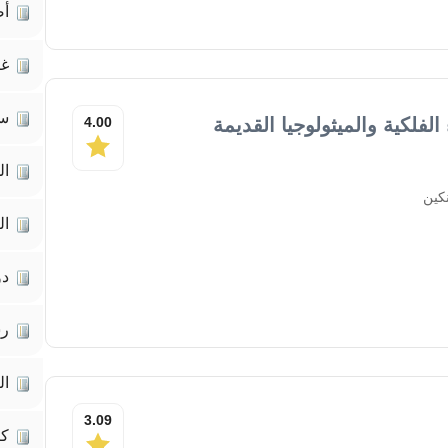
أص
غي
سي
الفلكية والميثولوجيا القديمة
4.00
ال
كين
ال
دو
رس
ال
3.09
كت