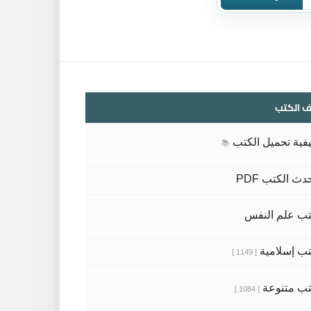
 الكتب
فية تحميل الكتب
📚
دث الكتب PDF
ب علم النفس
ب إسلامية
[ 1149 ]
ب متنوعة
[ 1084 ]