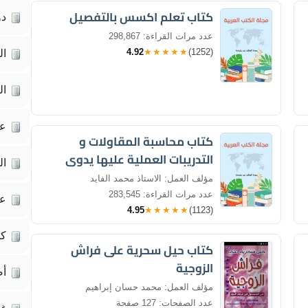
كتاب تعلم اكسس بالتفصيل
دو
عدد مرات القراءة: 298,867
4.92
★★★★★
(1252)
ال
ال
عل
كتاب محاسبة المقاولات و
التدريبات العملية عليها يدوى
ال
وكمبيوتر
مؤلف العمل: الاستاذ محمد الفايد
عدد مرات القراءة: 283,545
عل
4.95
★★★★★
(1123)
كت
كتاب حيل سحرية على فراش
الزوجية
أص
مؤلف العمل: محمد حسان إبراهيم
عدد الصفحات: 127 صفحة