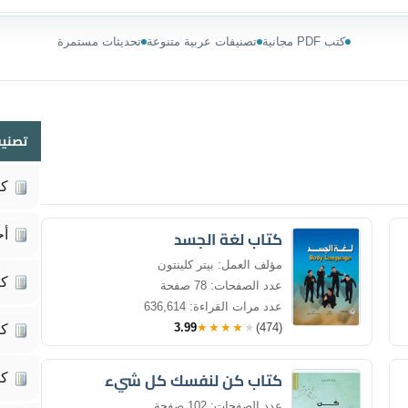
كتب PDF مجانية
تصنيفات عربية متنوعة
تحديثات مستمرة
تصنيف
كي
كتاب لغة الجسد
أح
مؤلف العمل: بيتر كلينتون
كت
عدد الصفحات: 78 صفحة
عدد مرات القراءة: 636,614
3.99
★★★★★
(474)
كت
كتاب كن لنفسك كل شيء
كت
عدد الصفحات: 102 صفحة