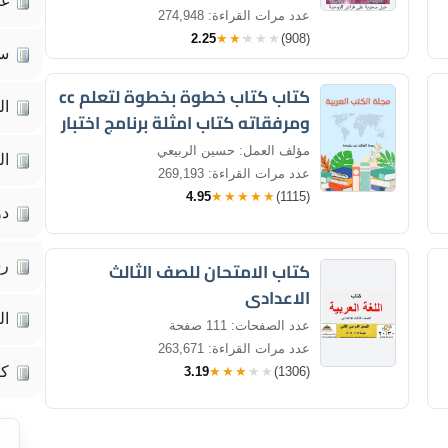
غي
عدد مرات القراءة: 274,948
2.25
★★★★★
(908)
سي
كتاب كتاب خطوة بخطوة لتعلم cc
ال
ومرفقاته كتاب امثلة برنامج اختبار
قدراتك البرمجية
مؤلف العمل: حسين الربيعي
ال
عدد مرات القراءة: 269,193
4.95
★★★★★
(1115)
دو
كتاب الامتحان للصف الثالث
رس
الاعدادى
ال
عدد الصفحات: 111 صفحة
عدد مرات القراءة: 263,671
كت
3.19
★★★★★
(1306)