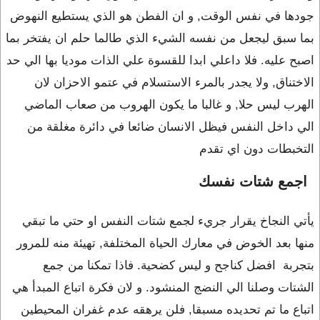
جودها في نفس الوقت, و ان الفطن هو الذي يستطيع النهوض
بما سبق ليجعل من نفسه الشيء الذي طالما حلم ان يفتخر بما
اصبح عليه. فلا داعلي ابدا للقسوة علي الذات موديا بها الي حد
الاختناق, ولا يجدر بالمرء الاستسلام في عتمو الاحزان لان
الهرب ليس حلا, و غالبا ما يكون الهروب من صعاب الماضي
الي داخل النفس فيظل الانسان ضائعا في دائرة مغلقة من
التخبطات دون اي تقدم
اجمع شتات نفسك
يأتي النجاخ يقرار جريء لجمع شتات النفس او حتي ما تبقي
منها بعد الخوض في معارك الحياة المختلفة, تهيئة منه للمرور
بتجربة افضل كناجح و ليس كضحية. فاذا تمكنا من جمع
الشتات وصلنا الي النضج المنشود. و لان فكرة اتباع المبدأ هي
اتباع ما تم تحديده مسبقا, فلن يرهقه عدم غفران المحيطين