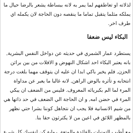
لذلاته او تعاطفهم لما يمر به لانه ببساطة يشعر بالرضا حيال ما
يملكه مثلما يتقبل تماما ما ينقصه دون الحاجة لان يكمله اي
طرف اخر.
البكاء ليس ضعفا
يستطرد عمار الشمري في حديثه عن دواخل النفس البشرية,
بانه يعتبر البكاء احد اشكال النهوض و الافلات من بين براثن
الحزن, فلم يخبر باكي ابدا ان عليه ان يتوقف مهما بلغت درجة
انتحابه و تأثره بالوض الراهن, لانه غالبا ما يعبر عن مداواة
المرء لما الم بكبريائه المعروف. فليس من الضعف ان يبكي
المرء في حضن امه, و ان الحاجة الي الضعف في حد ذاتها هي
من شيم الانسانية فلا يجب ان نتجاهل كوننا بشرا حتي نظهر
بالمظهر اللائق في اعين من لا يكترثون حقا بنا.
مع أطيب التمنيات بالفائدة والمتعة, رواية كن لنفسك كل شيء