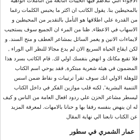
الاجواء التي تتلاطم فيها الخيبات النابعة من التأملات الواهية
بالمحيطين بنا. يقول الكاتب ان اكثر ما يحبس الكلمات رغما
من القدرة علي اطلاقها هو التأمل بالتقدير من المحيطين و
الاسهاب في الاعطاء, ظنا من المرء ان الجميع سوف يستجيب
لايماءات الانين و يغمر السائل بمشاعر العطف و منح السند. و
لكن ايقاع الحياة السريع الان لم يدع مجالا للنظر الي الوراء ,
فلا تقبع مكانك و انهض بنفسك اولي لك. قام الكاتب بسرد هذا
المضمون في هيئة شعرية مبتكرة, فقد يوحي اسم الكتاب
للوهلة الاولي انك سوف تقرأ ترتيبات و نقاط ضمن اسس
التنمية البشرية’, لكنه قلب موازين الفكر في داخل الكتاب
ليسطر مشاعر الحزن علي ردود افعال العامة من الناس و كيف
له ان ينهض بنفسه رفقا بها و حنانا بالامهات. لمعرفة المزيد
عن الكتاب تابعنا الي نهاية المقال
عمار الشمري في سطور