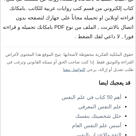
كتاب إلكتروني من قسم كتب روايات عربية للكاتب .بامكانك
قراءته اونلاين او تحميله مجاناً على جهازك لتصفحه بدون
اتصال بالانترنت , الملف من نوع PDF بامكانك تحميله و قراءته
فورا , لا داعي لفك الضغط .
حقوق الملكية الفكرية محفوظة لأصحابها. يتيح الموقع هذا المحتوى لأغراض
القراءة والتوثيق فقط. إذا كنت صاحب الحق أو ممثله القانوني وترغب في
طلب تعديل أو إزالة، يرجى
التواصل معنا
.
قد يعجبك ايضا
أهم 50 كتاب في علم النفس
علم النفس المعرفي
حلل شخصيتك بنفسك
أسس علم النفس العام
الثقة والإعتزاز بالنفس