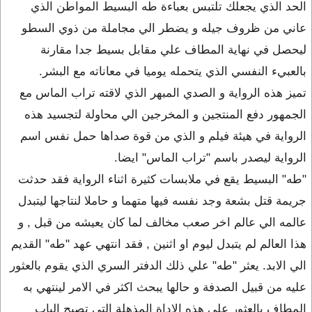
الحد الذي يجعلك تلتبس بعباءة طه البسيط المواطن الذي
عاني من ظروف جيله و يضطر الي مجاملة من ذوي السطو
ليحصل في نهاية المطاف علي مقابل بسيط جدا مقارنة
بالعبيء النفسي الذي يتحمله يوميا في معاناته مع البشر.
تميز هذه الرواية و الصدي المبهر الذي لاقته تراب الماس مع
الجمهور دفع المنتجين و المخرجين الي محاولة لتجسيد هذه
الرواية في هيئة فيلم و الذي من قوة صداها حمل نفس اسم
الرواية ليصدر باسم "تراب الماس" ايضا.
"طه" البسيط يقع في ملابسات كثيرة اثناء الرواية فقد حدثت
جريمة قتل بشعة وجد نفسه فيها متهما و حاملا لنتاجها ليتبدل
عالمه الي عالم اخر صعب مخالف لما كان يعيشه من قبل , و
هذا العالم لم يتبدل ليوم او اثنين , فقد انتهي عهد "طه" القديم
الي الابد. يعثر "طه" علي ذلك الدفتر السري الذي يقوم بالعثور
عليه من قبيل الصدفة و حالها يبحث اكثر في الامر لينتهي به
المطاف بالعثور علي هذه الاداة المذهلة التي تصبح الباب