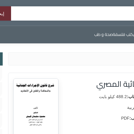
كتب فلسفة
صحة و طب
ائية المصري
اب:
488.2 كيلو بايت
ربية
ف:
PDF