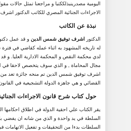
اليومية مصدرينبذلككتبا و مراجعنا تمثل حالات مقو
الاجراءات الجنائية المصري للكاتب الدكتور اشر
نبذة عن الكاتب
الدكتور
اشرف توفيق شمس الدين
و قد عمل دكتور
له تاريخه المشهود به اثناء عمله كقاضي في فتر
لدي محكمة النقص و المحكمة الادارية العليا. و قد
مجال المحاماة , و الذي سوف يتخصص لاحقا في امو
اشرف توفيق شمس الدين تم منحه جائزة تعد من ابرز
القضائي و هي جاهزة الدولة التشجيعية في القانون 
حول كتاب شرح قانون الاجراءات الجنائي
يقر الكتاب علي احقية الدولة في اطلاق احكامها الج
السلطة في يد واحدة و الذي من شانه ان يفضي بام
السلطات بدءا من التحقيقات و تفعيل الاتهامات ف