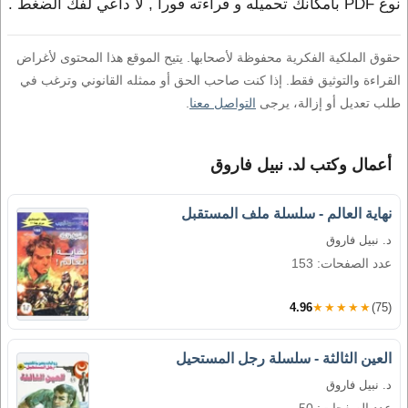
نوع PDF بامكانك تحميله و قراءته فورا , لا داعي لفك الضغط .
حقوق الملكية الفكرية محفوظة لأصحابها. يتيح الموقع هذا المحتوى لأغراض
القراءة والتوثيق فقط. إذا كنت صاحب الحق أو ممثله القانوني وترغب في
طلب تعديل أو إزالة، يرجى
التواصل معنا
.
أعمال وكتب لد. نبيل فاروق
نهاية العالم - سلسلة ملف المستقبل
د. نبيل فاروق
عدد الصفحات: 153
4.96
★★★★★
(75)
العين الثالثة - سلسلة رجل المستحيل
د. نبيل فاروق