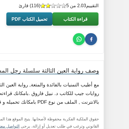
التقييم
2.03 من 5
(
116
) قارئ
قراءة الكتاب
تحميل الكتاب PDF
وصف رواية العين الثالثة سلسلة رجل الم
مع أطيب التمنيات بالفائدة والمتعة, رواية العين
روايات جيب للكاتب د. نبيل فاروق .بامكانك قراءته
بالانترنت , الملف من نوع PDF بامكانك تحميله و قراءته فورا , لا داعي لفك الضغط .
حقوق الملكية الفكرية محفوظة لأصحابها. يتيح الموقع هذا ال
القانوني وترغب في طلب تعديل أو إزالة، يرجى
التواصل معنا