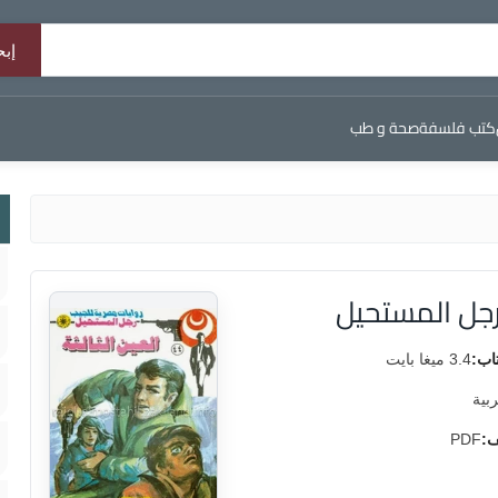
كتب فلسفة
صحة و طب
 رجل المستحيل
اب:
3.4 ميغا بايت
ربية
ف:
PDF