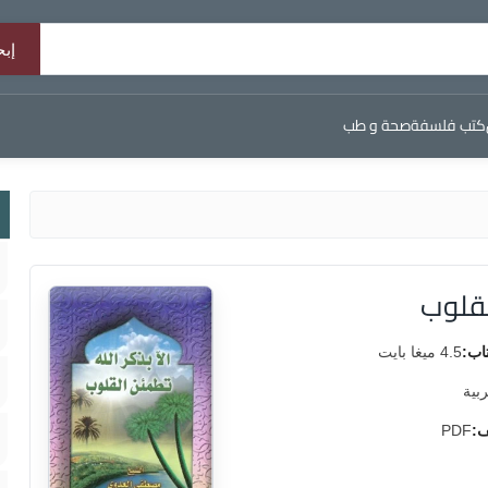
كتب فلسفة
صحة و طب
لقلوب
اب:
4.5 ميغا بايت
ربية
ف:
PDF