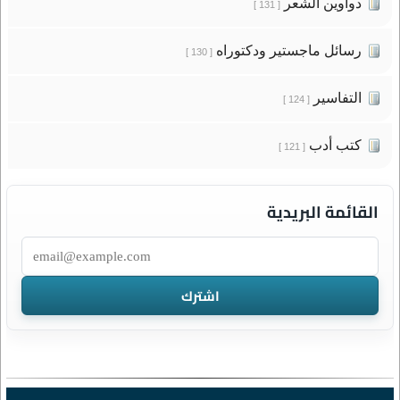
دواوين الشعر
[ 131 ]
رسائل ماجستير ودكتوراه
[ 130 ]
التفاسير
[ 124 ]
كتب أدب
[ 121 ]
القائمة البريدية