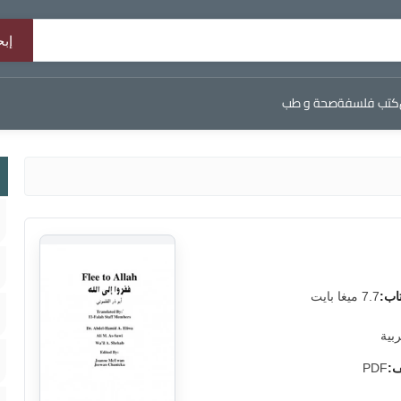
كتب فلسفة
صحة و طب
اب:
7.7 ميغا بايت
ربية
ف:
PDF