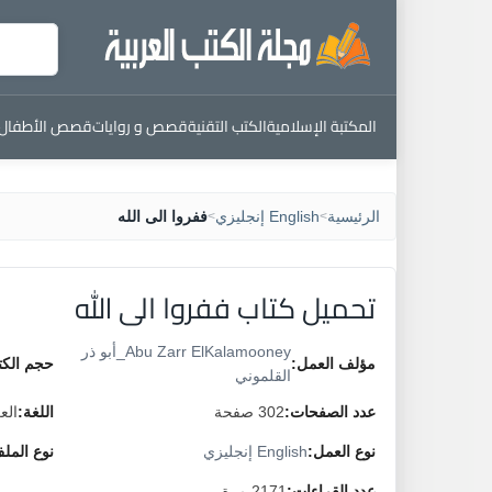
المكتبة الإسلامية
الكتب التقنية
قصص و روايات
قصص الأطفال
الرئيسية
English إنجليزي
ففروا الى الله
>
>
تحميل كتاب ففروا الى الله
Abu Zarr ElKalamooney_أبو ذر
مؤلف العمل:
حجم الكت
القلموني
عدد الصفحات:
302 صفحة
اللغة:
الع
نوع العمل:
English إنجليزي
نوع المل
عدد القراءات:
2171 مرة