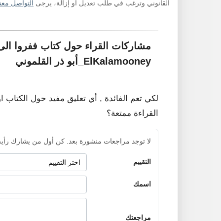
القانوني وترغب في طلب تعديل أو إزالة، يرجى
التواصل معنا
ElKalamooney_أبو ذر القلموني
لكي تعم الفائدة , أي تعليق مفيد حول الكتاب ا
القراءة ممتعة؟
لا توجد مراجعات منشورة بعد. كن أول من يشارك رأيه
التقييم
اسمك
مراجعتك