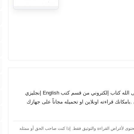
مع أطيب التمنيات بالفائدة والمتعة, كتاب ففروا الى الله كتاب إلكتروني من قسم كتب English إنجليزي
Abu _أبو ذر القلموني .بامكانك قراءته اونلاين او تحميله مجاناً على جهازك
محتوى لأغراض القراءة والتوثيق فقط. إذا كنت صاحب الحق أو ممثله