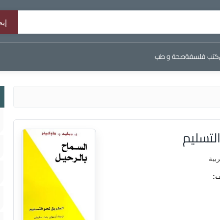
كتب فلسفة
صحة و طب
لتسليم
ربية
ف: