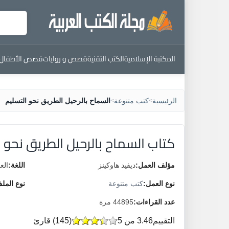
المكتبة الإسلامية
الكتب التقنية
قصص و روايات
قصص الأطفال
الرئيسية
كتب متنوعة
السماح بالرحيل الطريق نحو التسليم
>
>
كتاب السماح بالرحيل الطريق نحو ا
مؤلف العمل:
ديفيد هاوكينز
اللغة:
الع
نوع العمل:
كتب متنوعة
نوع المل
عدد القراءات:
44895 مرة
التقييم
3.46 من 5
(
145
) قارئ