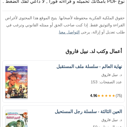
نوع PDF بامكانك تحميله و قراءته فورا , لا داعي لفك الضغط .
حقوق الملكية الفكرية محفوظة لأصحابها. يتيح الموقع هذا المحتوى لأغراض
القراءة والتوثيق فقط. إذا كنت صاحب الحق أو ممثله القانوني وترغب في
طلب تعديل أو إزالة، يرجى
التواصل معنا
.
أعمال وكتب لد. نبيل فاروق
نهاية العالم - سلسلة ملف المستقبل
د. نبيل فاروق
عدد الصفحات: 153
4.96
★★★★★
(75)
العين الثالثة - سلسلة رجل المستحيل
د. نبيل فاروق