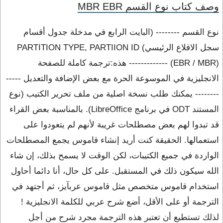
وصف كتاب نوع القسم MBR EBR
نوع القسم -------- (البايت الرابع في مدخلة جدول أقسام
سجل الاقلاع الرئيسي) PARTITION TYPE, PARTIION ID
(EBR / MBR) ------------- هذه:ترجمة كاملة للصفحة
الانجليزية في الموسوعة الحرة مع بعض الإضافة والتعديل -----
-------- يمكنك طلب نسخة اصلية من ملف تحرير الكتيب (نوع
المستند ODT في برنامج LibreOffice). بالمناسبة بعض القراء
قد تبدوا لهم بعض مصطلحات غريبة لأنهم لم يتعودوا على
استعمالها. الحقيقة كنت أريد إنشاء قاموس يجمع المصطلحات
الواردة في جميع الكتيبات، لكن الوقت لا يسمح بذلك، إن شاء
الله سيكون ذلك في المستقبل. على كل حال، أنا دائما أحاول
استخدام قاموس متخصص مثل قاموس عربآيز، ثم أجتهد في
الترجمة أو على الأقل، أضع شرح عربي للكلمة الانجليزية !
لذلك تستطيع أن تعتبر هذه الترجمة مجرد شرح من أجل