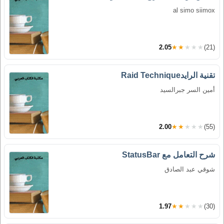
al simo siimox
2.05
★★★★★
(21)
تقنية الرايدRaid Technique
أمين السر جبرالسيد
2.00
★★★★★
(55)
شرح التعامل مع StatusBar
شوقي عبد الصادق
1.97
★★★★★
(30)