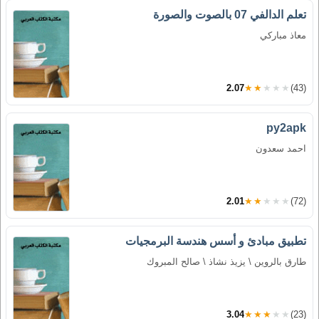
تعلم الدالفي 07 بالصوت والصورة
معاذ مباركي
2.07
★★★★★
(43)
py2apk
احمد سعدون
2.01
★★★★★
(72)
تطبيق مبادئ و أسس هندسة البرمجيات
طارق بالروين \ يزيذ نشاذ \ صالح المبروك
3.04
★★★★★
(23)