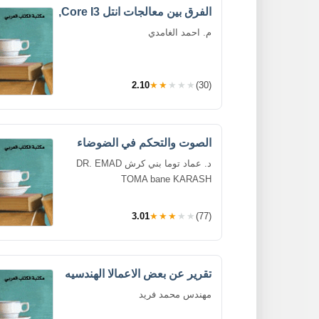
الفرق بين معالجات انتل Core I3,
م. احمد الغامدي
2.10
★★★★★
(30)
الصوت والتحكم في الضوضاء
د. عماد توما بني كرش DR. EMAD
TOMA bane KARASH
3.01
★★★★★
(77)
تقرير عن بعض الاعمالا الهندسيه
مهندس محمد فريد