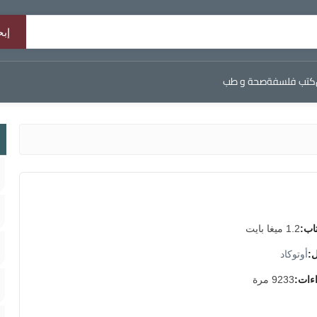
كتب فلسفة
صحة و طب
اب:
1.2 ميغا بايت
ل:
أوتوكاد
اءات:
9233 مرة