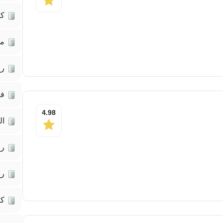
كت
مق
رو
فل
4.98
ال
رو
رو
كت