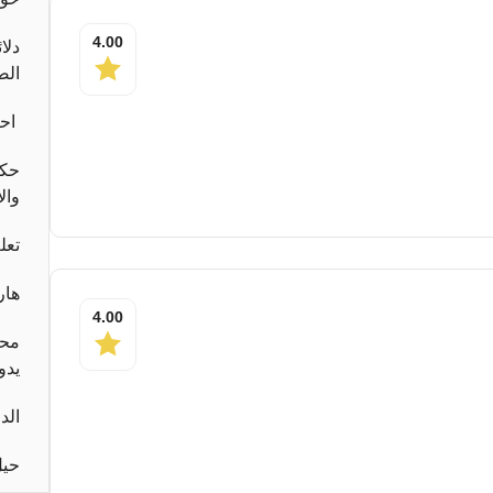
4.00
دلا
الص
احب
حكا
وال
تعل
هار
4.00
محا
يدو
الد
حيل