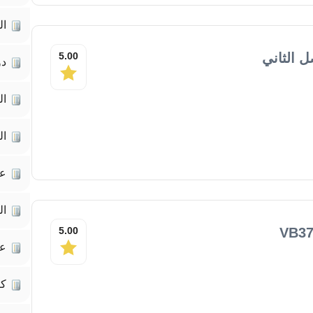
ال
ل الثاني
5.00
دو
ال
ال
عل
ال
5.00
عل
كت