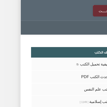
 الكتب
فية تحميل الكتب
📚
دث الكتب PDF
ب علم النفس
ب إسلامية
[ 1149 ]