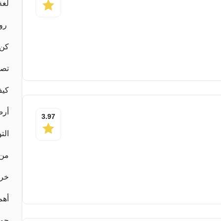
لغة
روا
كن 
تصر
كيف
أرض
3.97
الت
من 
خرو
أهم 50 كتاب في ع
حو