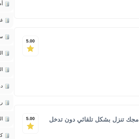
أص
غي
سي
5.00
ال
ال
دو
رس
مجك تنزل بشكل تلقائي دون تدخل
5.00
ال
كت