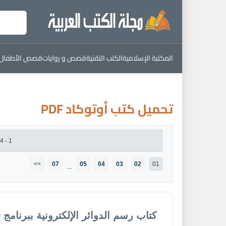
المكتبة الإسلامية
الكتب التقنية
قصص و روايات
قصص الأطفال
تحميل كتب أوتوكاد PDF
1 - 24 من : 152 كتاب
>>
07
05
04
03
02
01
...
كتاب رسم الدوائر الإلكترونية ببرنامج AutoCAD بالصوت والصورة