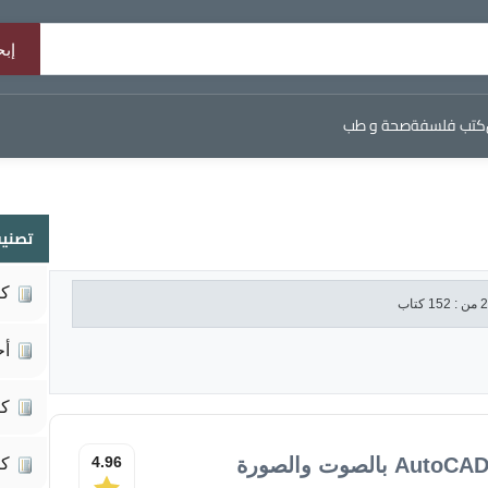
كتب فلسفة
صحة و طب
تصنيف
كي
أح
كت
4.96
كت