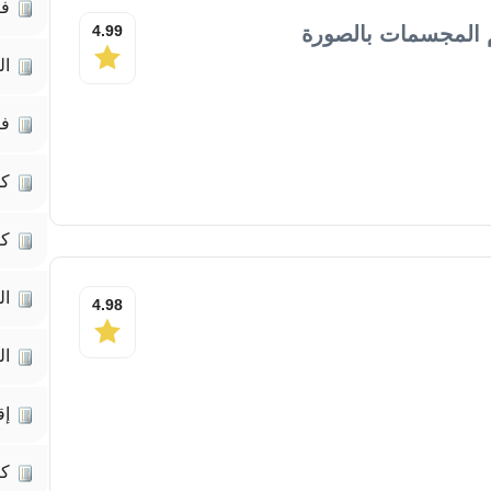
فك
 المجسمات بالصورة
4.99
ال
فك
كم
كت
ال
4.98
ال
إق
ك