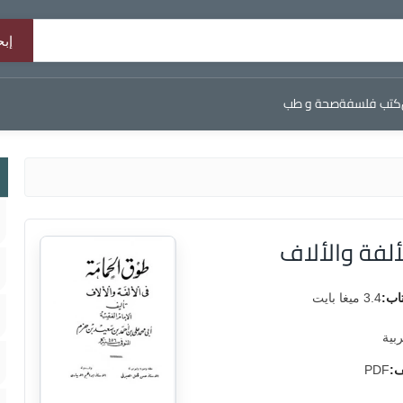
كتب فلسفة
صحة و طب
لفة والألاف
اب:
3.4 ميغا بايت
ربية
ف:
PDF