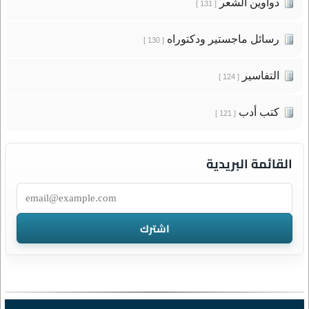
دواوين الشعر
[ 131 ]
رسائل ماجستير ودكتوراه
[ 130 ]
التفاسير
[ 124 ]
كتب أدب
[ 121 ]
القائمة البريدية