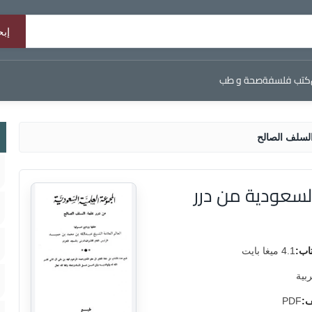
كتب فلسفة
صحة و طب
السلف الصالح
لسعودية من درر
اب:
4.1 ميغا بايت
ربية
ف:
PDF