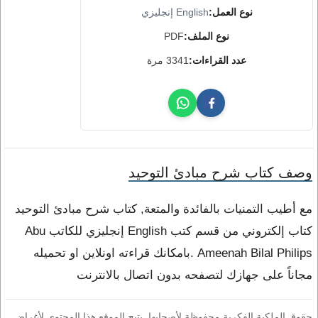
نوع العمل:
English إنجليزي
نوع الملف:
PDF
عدد القراءات:
3341 مرة
وصف كتاب شرح مبادئ التوحيد
مع أطيب التمنيات بالفائدة والمتعة, كتاب شرح مبادئ التوحيد
كتاب إلكتروني من قسم كتب English إنجليزي للكاتب Abu
Ameenah Bilal Philips .بامكانك قراءته اونلاين او تحميله
مجاناً على جهازك لتصفحه بدون اتصال بالانترنت
حقوق الملكية الفكرية محفوظة لأصحابها. يتيح الموقع هذا المحتوى لأغراض