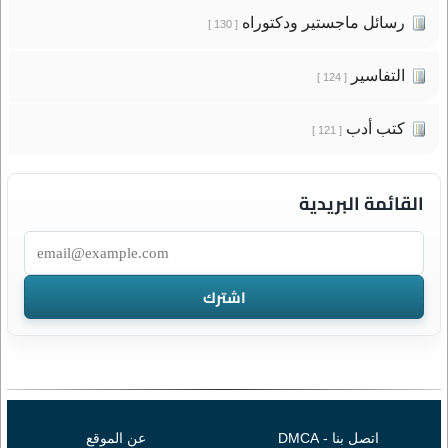
رسائل ماجستير ودكتوراه
[ 130 ]
التفاسير
[ 124 ]
كتب أدب
[ 121 ]
القائمة البريدية
اتصل بنا - DMCA
عن الموقع