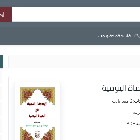
كتب فلسفة
صحة و طب
ياة اليومية
اب:
2 ميغا بايت
ربية
ف:
PDF