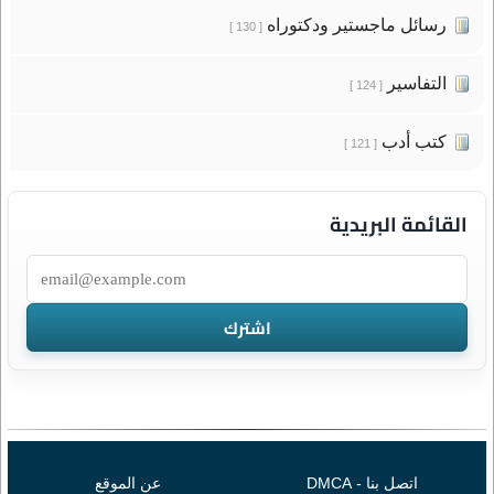
رسائل ماجستير ودكتوراه
[ 130 ]
التفاسير
[ 124 ]
كتب أدب
[ 121 ]
القائمة البريدية
اتصل بنا - DMCA
عن الموقع