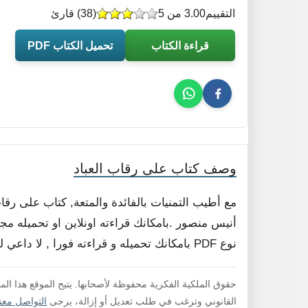
التقييم
3.00 من 5
(
38
) قارئ
قراءة الكتاب
تحميل الكتاب PDF
وصف كتاب على رقاب العباد
مع أطيب التمنيات بالفائدة والمتعة, كتاب على رق
أنيس منصور .بامكانك قراءته اونلاين او تحميله مج
نوع PDF بامكانك تحميله و قراءته فورا , لا داعي لفك الضغط .
حقوق الملكية الفكرية محفوظة لأصحابها. يتيح الموقع هذا ال
القانوني وترغب في طلب تعديل أو إزالة، يرجى
التواصل معنا