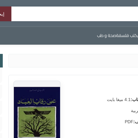
كتب فلسفة
صحة و طب
اب:
4.1 ميغا بايت
ربية
ف:
PDF