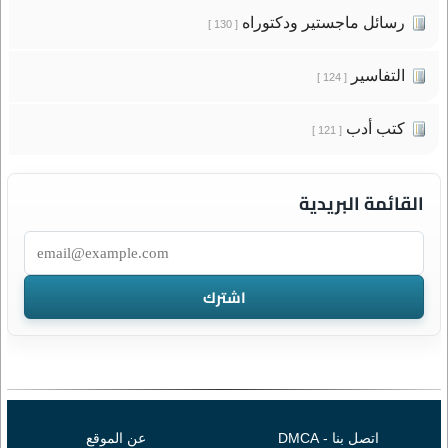
رسائل ماجستير ودكتوراه
[ 130 ]
التفاسير
[ 124 ]
كتب أدب
[ 121 ]
القائمة البريدية
اتصل بنا - DMCA
عن الموقع