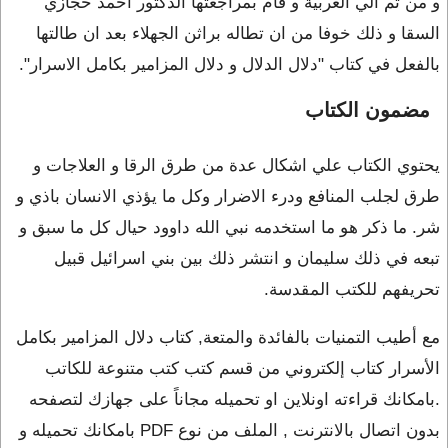
و من
ثم الي العربية و قام بمراجعتها الدكتور احمد حجازي
السقا و ذلك خوفا من ان تطاله براثن الجهلاء بعد ان طالتها
بالفعل في كتاب "دلال الدلال و دلال المزامير بكامل الاسرار".
مضمون الكتاب
يحتوي الكتاب علي اشكال عدة من طرق الرقا و العلاجات و
طرق لجلب المنافع ودرء الاضرار وكل ما يؤذي الانسان باذي و
شر. ما ذكر هو ما استخدمه نبي الله داوود حيال كل ما سبق و
تبعه في ذلك سليمان و انتشر ذلك بين بني اسرائيل قبيل
تحريفهم للكتب المقدسة.
مع أطيب التمنيات بالفائدة والمتعة, كتاب دلال المزامير بكامل
الأسرار كتاب إلكتروني من قسم كتب كتب متنوعة للكاتب
.بامكانك قراءته اونلاين او تحميله مجاناً على جهازك لتصفحه
بدون اتصال بالانترنت , الملف من نوع PDF بامكانك تحميله و