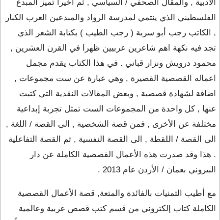
الأدبية , والمقال الصحفي / السياسي , ثم اخيرا تميز المبدع
الفلسطيني الذي ينتمي لمدرسة الرواد والمبدعين العرب الكبار
, الكاتب رجب أبو سرية ( رجب الطيب ) بكتابة الشعر الذي
تجد فيه نكهة اهم شاعرين عربيين ظهرا في القرن العشرين ,
محمود درويش ونزار قباني . في هذا الكتاب يقدم مجمل
اعماله القصصية القصيرة , وهي عبارة عن ست مجموعات ,
اضافة لشهادة قصصية , وبعض المقالات النقدية التي كتبت
عنها , كل واحدة من المجموعات الست تمثل تجربة إبداعية
مختلفة عن الأخرى , فمن قصة الشخصية , الى القصة / اللغة ,
الى القصة / اللقطة , الى القصة النفسية , ثم القصة التفاعلية
. هذا وقد صدرت هذه الأعمال القصصية الكاملة عن دار
البيروني بعمان / الأردن عام 2013 .
مع أطيب التمنيات بالفائدة والمتعة, قصة الأعمال القصصية
الكاملة كتاب إلكتروني من قسم كتب قصص عربية وعالمية