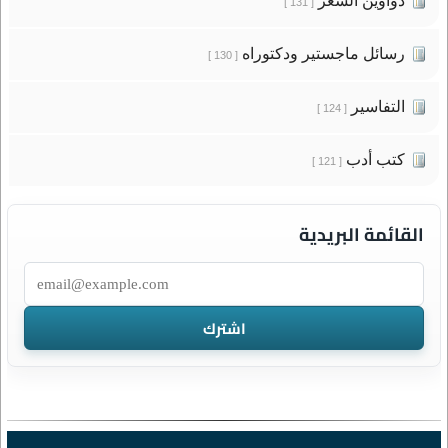
دواوين الشعر
[ 131 ]
رسائل ماجستير ودكتوراه
[ 130 ]
التفاسير
[ 124 ]
كتب أدب
[ 121 ]
القائمة البريدية