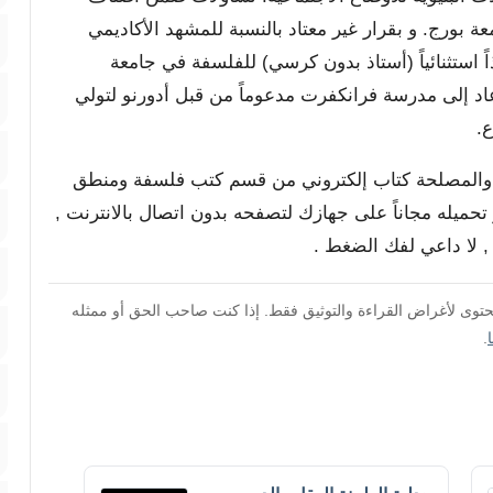
أصبح أستاذاً في جامعة بورج. و بقرار غير معتاد بالنسبة للمشهد الأكاديمي
اً استثنائياً (أستاذ بدون كرسي) للفلسفة في جامعة
دلبرغ بتوصية من هانز جورج جادامر في 1964 عاد إلى مدرسة فرانكفرت مدعوماً من قبل أدورنو لتولي
.
فة والمصلحة كتاب إلكتروني من قسم كتب فلسفة ومنطق
 تحميله مجاناً على جهازك لتصفحه بدون اتصال بالانترنت ,
محتوى لأغراض القراءة والتوثيق فقط. إذا كنت صاحب الحق أو ممثله
.