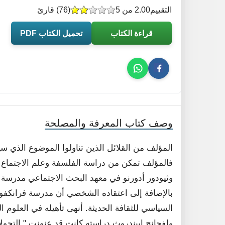
التقييم
2.00 من 5
(
76
) قارئ
قراءة الكتاب
تحميل الكتاب PDF
وصف كتاب المعرفة والمصلحة
المؤلف من القلائل الذين تناولوا الموضوع الذي س
فالمؤلف تمكن من دراسة الفلسفة وعلم الاجتماع 
وثيودور أدورنو في معهد البحث الاجتماعي مدرسة 
بالإضافة إلى اعتقاده الشخصي أن مدرسة فرانكفور
السياسي للثقافة الحديثة. أنهى تأهيله في العلوم 
ولفجانج ابيندروث دراسته كانت قد عنونت " التحول