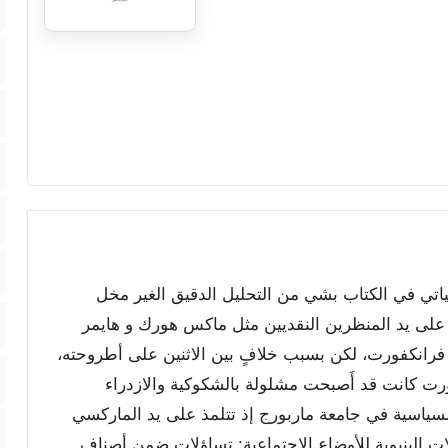
ياتي في الكتاب بشي من التحليل الدقيق الغير مخل
على يد المنظرين النقديين مثل ماكس هورك و هايمر
فرانكفورت، لكن بسبب خلافٍ بين الاثنين على أطروحته،
ت كانت قد أَصبحت مشلولة بالشكوكية والازدراء
السياسية في جامعة ماربورج إذ تتلمذ على يد الماركسي
ات البنيوية للأوضاع الاجتماعية: تساؤلات ضمن أصناف