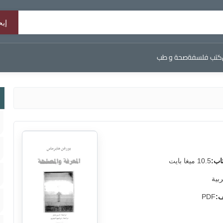
كتب فلسفة
صحة و طب
اب:
10.5 ميغا بايت
ربية
ف:
PDF