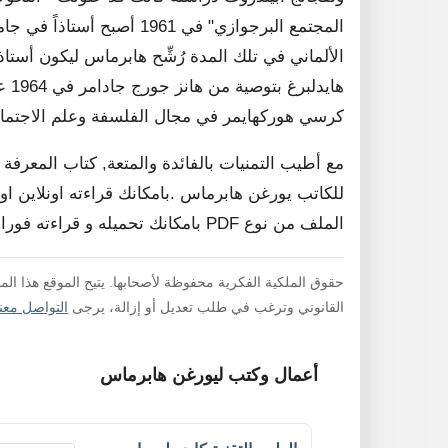
المجتمع البرجوازي" في 1961 
الألماني في تلك المدة رُشِّح هابرماس ليكون أستاذ
هاي
كرسي هوركهايمر في مجال الفلسفة وعلم الاجتماع
مع أطيب التمنيات بالفائدة والمتعة, كتاب المعر
للكاتب يورغن هابرماس .بامكانك قراءته اونلاين او
الملف من نوع PDF بامكانك تحميله و قراءته فورا , لا داعي لفك الضغط .
حقوق الملكية الفكرية محفوظة لأصحابها. يتيح الموقع هذا ال
القانوني وترغب في طلب تعديل أو إزالة، يرجى
التواصل معنا
أعمال وكتب ليورغن هابرماس