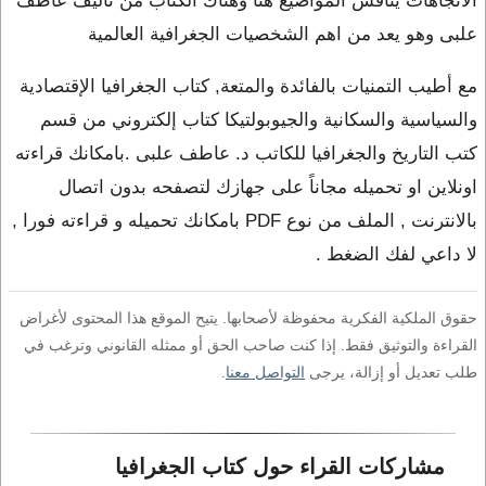
الاتجاهات يناقش المواضيع هنا وهناك الكتاب من تاليف عاطف
علبى وهو يعد من اهم الشخصيات الجغرافية العالمية
مع أطيب التمنيات بالفائدة والمتعة, كتاب الجغرافيا الإقتصادية
والسياسية والسكانية والجيوبولتيكا كتاب إلكتروني من قسم
كتب التاريخ والجغرافيا للكاتب د. عاطف علبى .بامكانك قراءته
اونلاين او تحميله مجاناً على جهازك لتصفحه بدون اتصال
بالانترنت , الملف من نوع PDF بامكانك تحميله و قراءته فورا ,
لا داعي لفك الضغط .
حقوق الملكية الفكرية محفوظة لأصحابها. يتيح الموقع هذا المحتوى لأغراض
القراءة والتوثيق فقط. إذا كنت صاحب الحق أو ممثله القانوني وترغب في
طلب تعديل أو إزالة، يرجى
التواصل معنا
.
مشاركات القراء حول كتاب الجغرافيا 