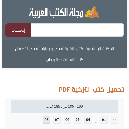
المكتبة الإسلامية
الكتب التقنية
قصص و روايات
قصص الأطفال
كتب فلسفة
صحة و طب
تحميل كتب التزكية PDF
169 - 185 من : 185 كتاب
08
07
06
05
04
01
<<
...