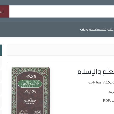
كتب فلسفة
صحة و طب
علم والإسلام
اب:
7.1 ميغا بايت
ربية
ف:
PDF