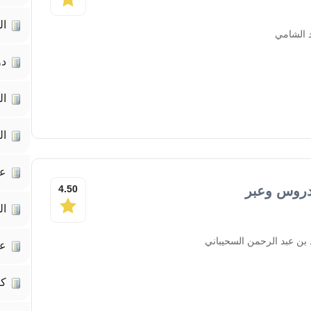
ال
 الشامي
دو
ال
ال
عل
دروس وعبر
4.50
ال
 بن عبد الرحمن السحيباني
عل
كت