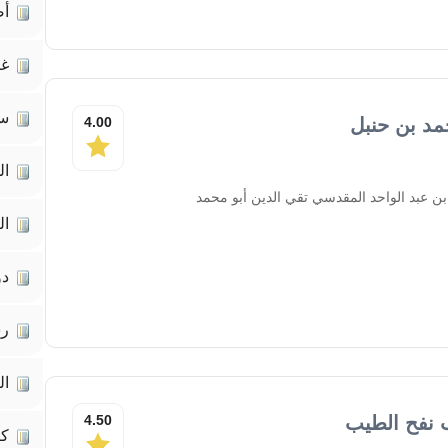
أص
غي
سي
مد بن حنبل
4.00
ال
بن عبد الواحد المقدسي تقي الدين أبو محمد
ال
دو
رس
ال
 نفح الطيب
4.50
كت