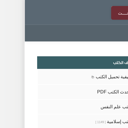
 الكتب
فية تحميل الكتب
📚
دث الكتب PDF
ب علم النفس
ب إسلامية
[ 1149 ]