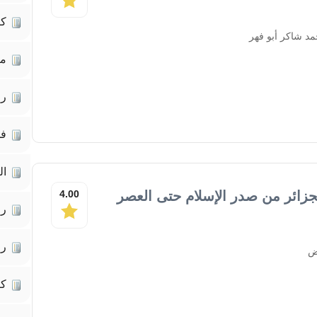
كت
د شاكر أبو فهر
مق
رو
فل
ال
جزائر من صدر الإسلام حتى العصر
4.00
رو
رو
ض
كت