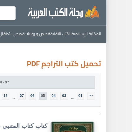
المكتبة الإسلامية
الكتب التقنية
قصص و روايات
قصص الأطفال
تحميل كتب التراجم PDF
97 - 120 من : 345 كتاب
15
07
06
05
04
03
01
<<
...
...
كتاب كتاب المتنبي ر