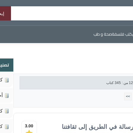
كتب فلسفة
صحة و طب
تصنيف
كي
أح
>>
كت
سالة في الطريق إلى ثقافتنا
3.00
كت