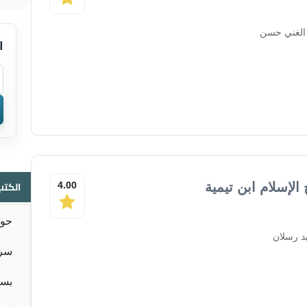
 الغني حسن
ا
الكتب
لإسلام ابن تيمية
4.00
حوا
د رسلان
سر 
بسا