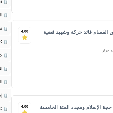
فك
ال
فك
ن القسام قائد حركة وشهيد قضية
4.00
كم
م جرار
كت
ال
ال
إق
 حجة الإسلام ومجدد المئة الخامسة
4.00
ك