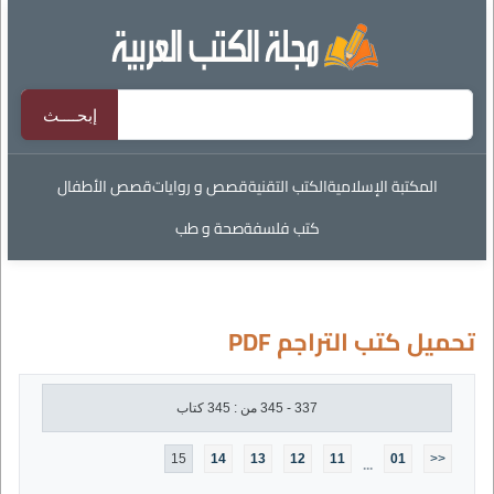
المكتبة الإسلامية
الكتب التقنية
قصص و روايات
قصص الأطفال
كتب فلسفة
صحة و طب
تحميل كتب التراجم PDF
337 - 345 من : 345 كتاب
15
14
13
12
11
01
<<
...