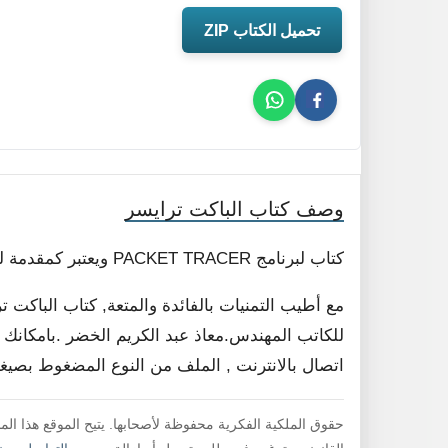
تحميل الكتاب ZIP
وصف كتاب الباكت ترايسر
كتاب لبرنامج PACKET TRACER ويعتبر كمقدمة للمتبتدئين وصولاً لعمل شبكة بثلاثة راورترات
مع أطيب التمنيات بالفائدة والمتعة, كتاب الباك
للكاتب المهندس.معاذ عبد الكريم الخضر .بامكانك ق
اتصال بالانترنت , الملف من النوع المضغوط بصيغة ZIP يجب عليك أولاً فك ضغط الملف لقراءت
حقوق الملكية الفكرية محفوظة لأصحابها. يتيح الموقع هذا ال