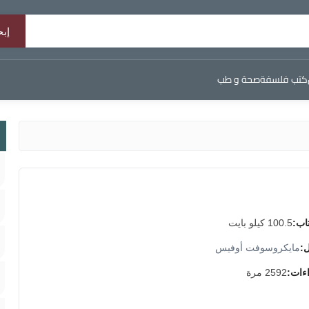
كتب فلسفة
صحة و طب
اب:
100.5 كيلو بايت
ل:
مايكروسوفت أوفيس
اءات:
2592 مرة