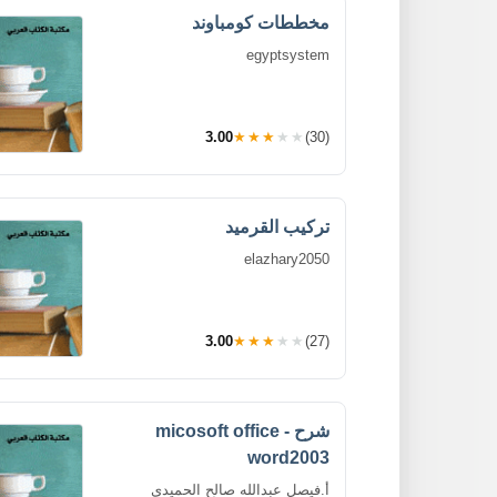
مخططات كومباوند
egyptsystem
3.00
★★★★★
(30)
تركيب القرميد
elazhary2050
3.00
★★★★★
(27)
شرح micosoft office -
word2003
أ.فيصل عبدالله صالح الحميدي