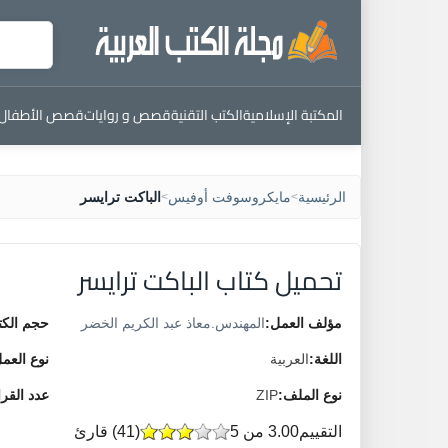
المكتبة الإسلامية
الكتب التقنية
قصص و روايات
قصص الأطفال
الرئيسية
مايكروسوفت أوفيس
الباكت ترايسر
>
>
تحميل كتاب الباكت ترايسر
مؤلف العمل:
المهندس.معاذ عبد الكريم الخضر
حجم الكت
اللغة:
العربية
نوع العم
نوع الملف:
ZIP
عدد القر
التقييم
3.00 من 5
(
41
) قارئ