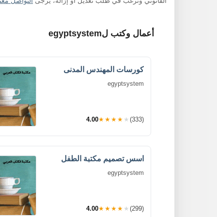
القانوني وترغب في طلب تعديل أو إزالة، يرجى
التواصل معنا
أعمال وكتب لegyptsystem
كورسات المهندس المدنى
egyptsystem
4.00
★★★★★
(333)
اسس تصميم مكتبة الطفل
egyptsystem
4.00
★★★★★
(299)