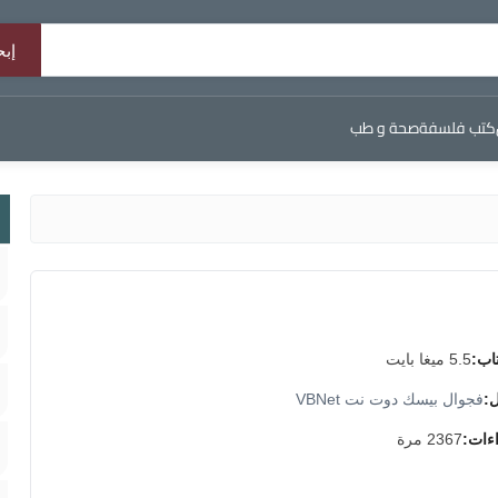
كتب فلسفة
صحة و طب
اب:
5.5 ميغا بايت
ل:
فجوال بيسك دوت نت VBNet
اءات:
2367 مرة