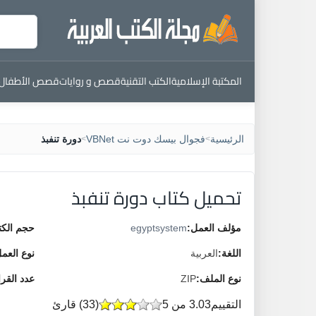
المكتبة الإسلامية
الكتب التقنية
قصص و روايات
قصص الأطفال
الرئيسية
فجوال بيسك دوت نت VBNet
دورة تنفبذ
>
>
تحميل كتاب دورة تنفبذ
مؤلف العمل:
egyptsystem
حجم الكت
اللغة:
العربية
نوع العم
نوع الملف:
ZIP
عدد القر
التقييم
3.03 من 5
(
33
) قارئ