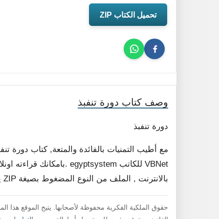
تحميل الكتاب ZIP
وصف كتاب دورة تنفبذ
دورة تنفبذ
مع أطيب التمنيات بالفائدة والمتعة, كتاب دورة 
VBNet للكاتب egyptsystem .ب
بالانترنت , الملف من النوع المضغوط بصيغة ZIP يجب عليك أولاً فك ضغط الملف لقراءته .
حقوق الملكية الفكرية محفوظة لأصحابها. يتيح الموقع هذا ال