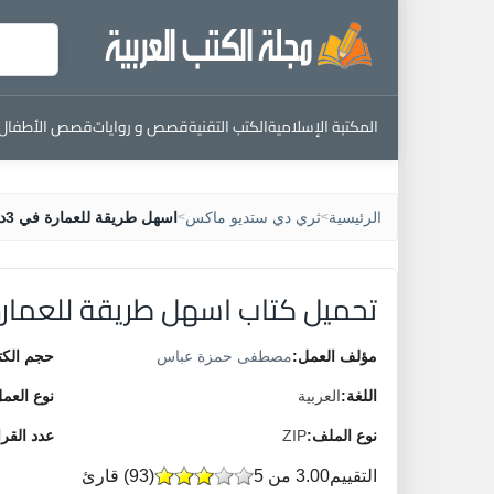
المكتبة الإسلامية
الكتب التقنية
قصص و روايات
قصص الأطفال
الرئيسية
ثري دي ستديو ماكس
اسهل طريقة للعمارة في 3دي ماكس
>
>
تحميل كتاب اسهل طريقة للعمارة في 3د
مؤلف العمل:
مصطفى حمزة عباس
حجم الكت
اللغة:
العربية
نوع العم
نوع الملف:
ZIP
عدد القر
التقييم
3.00 من 5
(
93
) قارئ