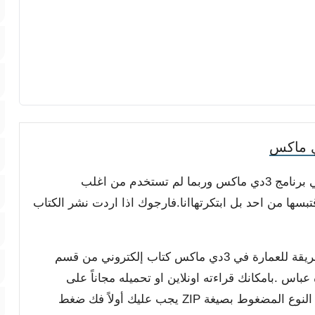
في هذا الكتاب طريقة سهلة جدا لانشاء المباني في برنامج 3دي ماكس وربما لم تستخدم من اغلب
سها من احد بل ابتكرتهاانا.فارجوك اذا اردت نشر الكتاب
مع أطيب التمنيات بالفائدة والمتعة, كتاب اسهل طريقة للعمارة في 3دي ماكس كتاب إلكتروني من قسم
 .بامكانك قراءته اونلاين او تحميله مجاناً على
جهازك لتصفحه بدون اتصال بالانترنت , الملف من النوع المضغوط بصيغة ZIP يجب عليك أولاً فك ضغط