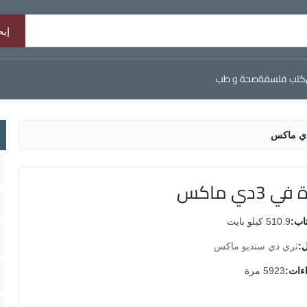
كتب فلسفة
صحة و طب
ي ماكس
اب:
510.9 كيلو بايت
ل:
ثري دي ستديو ماكس
اءات:
5923 مرة