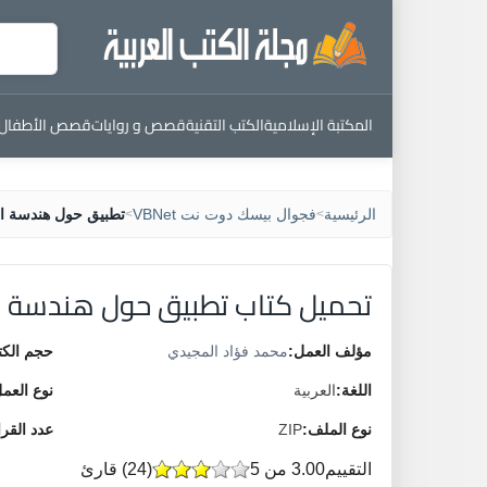
المكتبة الإسلامية
الكتب التقنية
قصص و روايات
قصص الأطفال
الرئيسية
فجوال بيسك دوت نت VBNet
تطبيق حول هندسة ال
>
>
تحميل كتاب تطبيق حول هندسة ا
مؤلف العمل:
محمد فؤاد المجيدي
حجم الكت
اللغة:
العربية
نوع العم
نوع الملف:
ZIP
عدد القر
التقييم
3.00 من 5
(
24
) قارئ