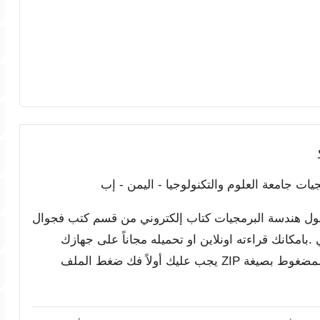
ت جامعة العلوم والتكنولوجيا - اليمن - إب
 حول هندسة البرمجيات كتاب إلكتروني من قسم كتب فجوال
اد المجيدي .بامكانك قراءته اونلاين او تحميله مجاناً على جهازك
لتصفحه بدون اتصال بالانترنت , الملف من النوع المضغوط بصيغة ZIP يجب عليك أولاً فك ضغط الملف