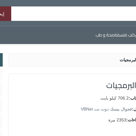
كتب فلسفة
صحة و طب
برمجيات
لبرمجيات
اب:
706.2 كيلو بايت
ل:
فجوال بيسك دوت نت VBNet
اءات:
2353 مرة