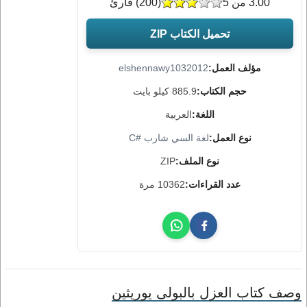
3.00 من 5
(
200
) قارئ
تحميل الكتاب ZIP
مؤلف العمل:
elshennawy1032012
حجم الكتاب:
885.9 كيلو بايت
اللغة:
العربية
نوع العمل:
لغة السي شارب #C
نوع الملف:
ZIP
عدد القراءات:
10362 مرة
وصف كتاب العزل بالبولى يوريثين