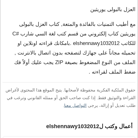
العزل بالبولى يوريثين
مع أطيب التمنيات بالفائدة والمتعة, كتاب العزل بالبولى
يوريثين كتاب إلكتروني من قسم كتب لغة السي شارب #C
للكاتب elshennawy1032012 .بامكانك قراءته اونلاين او
تحميله مجاناً على جهازك لتصفحه بدون اتصال بالانترنت ,
الملف من النوع المضغوط بصيغة ZIP يجب عليك أولاً فك
ضغط الملف لقراءته .
حقوق الملكية الفكرية محفوظة لأصحابها. يتيح الموقع هذا المحتوى لأغراض
القراءة والتوثيق فقط. إذا كنت صاحب الحق أو ممثله القانوني وترغب في
طلب تعديل أو إزالة، يرجى
التواصل معنا
.
أعمال وكتب لelshennawy1032012