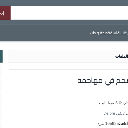
كتب فلسفة
صحة و طب
لملفات
صمم في مهاجمة
اب:
3.6 ميغا بايت
ل:
دلفي Delphi
اءات:
105835 مرة