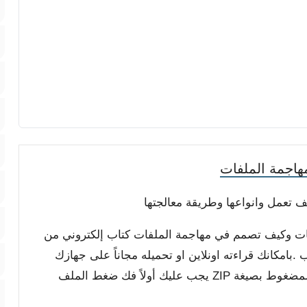
اجمة الملفات
 تعمل وانواعها وطريقة معالجتها
وسات وكيف تصمم في مهاجمة الملفات كتاب إلكتروني من
 سرحان ذياب .بامكانك قراءته اونلاين او تحميله مجاناً على جهازك
لتصفحه بدون اتصال بالانترنت , الملف من النوع المضغوط بصيغة ZIP يجب عليك أولاً فك ضغط الملف