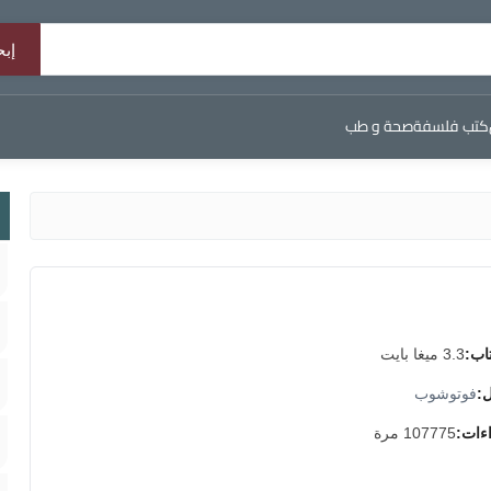
كتب فلسفة
صحة و طب
اب:
3.3 ميغا بايت
ل:
فوتوشوب
اءات:
107775 مرة