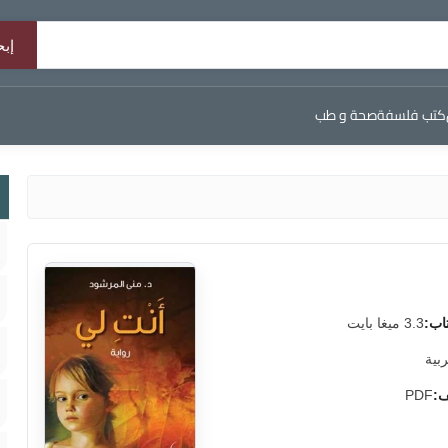
كتب فلسفة
صحة و طب
اب:
3.3 ميغا بايت
ربية
ف:
PDF