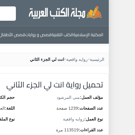
المكتبة الإسلامية
الكتب التقنية
قصص و روايات
قصص الأطفال
الرئيسية
روايه واقعية
انت لي الجزء الثاني
>
>
تحميل رواية انت لي الجزء الثاني
مؤلف العمل:
منى المرشود
حجم الكت
عدد الصفحات:
1239 صفحة
اللغة:
الع
نوع العمل:
روايه واقعية
نوع المل
عدد القراءات:
113519 مرة