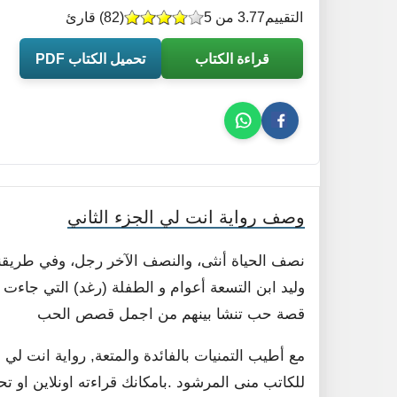
التقييم
3.77 من 5
(
82
) قارئ
قراءة الكتاب
تحميل الكتاب PDF
وصف رواية انت لي الجزء الثاني
نصف الحياة أنثى، والنصف الآخر رجل، وفي طريقن
وليد ابن التسعة أعوام و الطفلة (رغد) التي جاءت إ
قصة حب تنشا بينهم من اجمل قصص الحب
مع أطيب التمنيات بالفائدة والمتعة, رواية انت لي
للكاتب منى المرشود .بامكانك قراءته اونلاين او ت