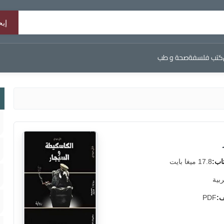
كتب فلسفة
صحة و طب
اب:
17.8 ميغا بايت
ربية
ف:
PDF