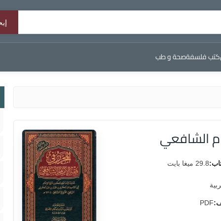
كتب فلسفة
صحة و طب
ام الشافعي
اب:
29.8 ميغا بايت
ربية
ف:
PDF