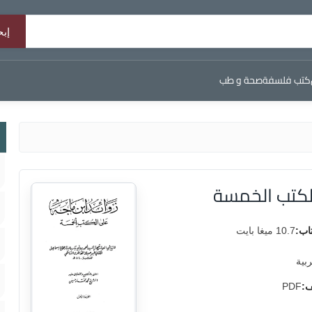
كتب فلسفة
صحة و طب
الكتب الخمسة
اب:
10.7 ميغا بايت
ربية
ف:
PDF