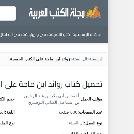
المكتبة الإسلامية
الكتب التقنية
قصص و روايات
قصص الأطفال
الرئيسية
ال الستة
زوائد ابن ماجة على الكتب الخمسة
>
>
تحميل كتاب زوائد ابن ماجة على 
أحمد بن أبي بكر بن عبد الرحمن
مؤلف العمل:
حجم الكت
بن إسماعيل الكناني البوصيري
عدد الصفحات:
600 صفحة
اللغة:
الع
نوع العمل:
ال الستة
نوع المل
عدد القراءات:
438 مرة