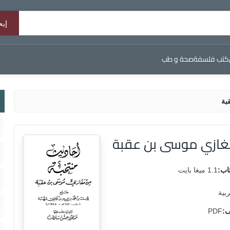
كتب فلسفة
صحة و طب
بة
مغازي موسى بن عقبة
اب:
1.1 ميغا بايت
ربية
ف:
PDF