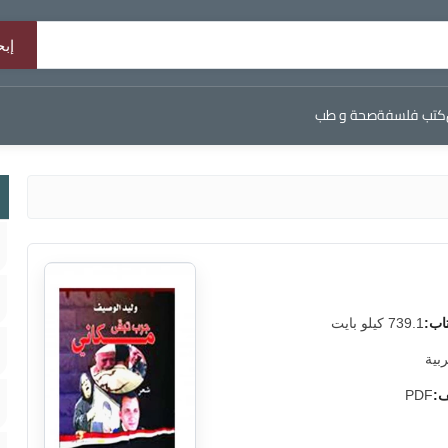
كتب فلسفة
صحة و طب
اب:
739.1 كيلو بايت
ربية
ف:
PDF