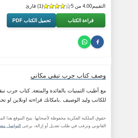
التقييم
4.00 من 5
(
1
) قارئ
قراءة الكتاب
تحميل الكتاب PDF
وصف كتاب جرب تبقى مكاني
مع أطيب التمنيات بالفائدة والمتعة, كتاب جرب ت
للكاتب وليد الوصيف .بامكانك قراءته اونلاين او تح
حقوق الملكية الفكرية محفوظة لأصحابها. يتيح الموقع هذا ال
القانوني وترغب في طلب تعديل أو إزالة، يرجى
التواصل معنا