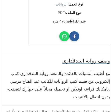
نوع العمل:
الروايات
نوع الملف:
PDF
عدد القراءات:
470 مرة
وصف رواية البندقداري
مع أطيب التمنيات بالفائدة والمتعة, رواية البندقداري كتاب
إلكتروني من قسم كتب الروايات للكاتب عبد الفتاح مرسي
.بامكانك قراءته اونلاين او تحميله مجاناً على جهازك لتصفحه
بدون اتصال بالانترنت
حقوق الملكية الفكرية محفوظة لأصحابها. يتيح الموقع هذا المحتوى لأغراض