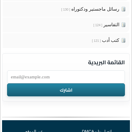
رسائل ماجستير ودكتوراه
[ 130 ]
التفاسير
[ 124 ]
كتب أدب
[ 121 ]
القائمة البريدية
اتصل بنا - DMCA
عن الموقع