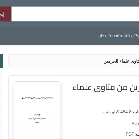
كتب فلسفة
صحة و طب
تاوى علماء الحرمين
رين من فتاوى علماء
اب:
454.8 كيلو بايت
ربية
ف:
PDF